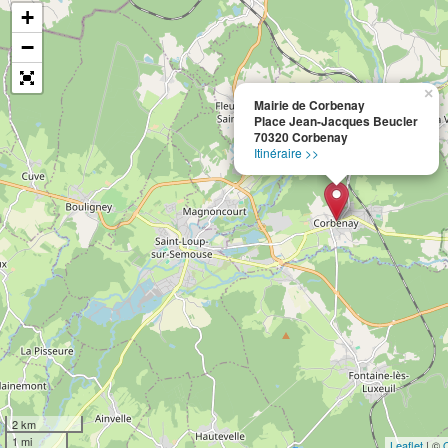
+
−
×
Mairie de Corbenay
Place Jean-Jacques Beucler
70320 Corbenay
Itinéraire >>
2 km
1 mi
Leaflet
| ©