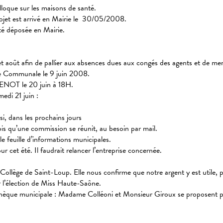
lloque sur les maisons de santé.
rojet est arrivé en Mairie le 30/05/2008.
té déposée en Mairie.
et août afin de pallier aux absences dues aux congés des agents et de men
 Communale le 9 juin 2008.
NOT le 20 juin à 18H.
edi 21 juin :
si, dans les prochains jours
ois qu’une commission se réunit, au besoin par mail.
 feuille d’informations municipales.
 cet été. Il faudrait relancer l’entreprise concernée.
ollège de Saint-Loup. Elle nous confirme que notre argent y est utile, po
 l’élection de Miss Haute-Saône.
iothèque municipale : Madame Colléoni et Monsieur Giroux se proposent p