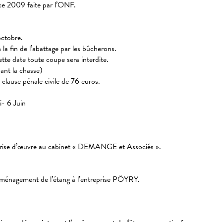
ice 2009 faite par l’ONF.
octobre.
n la fin de l’abattage par les bûcherons.
ette date toute coupe sera interdite.
vant la chasse)
clause pénale civile de 76 euros.
i- 6 Juin
îtrise d’œuvre au cabinet « DEMANGE et Associés ».
l’aménagement de l’étang à l’entreprise PÖYRY.