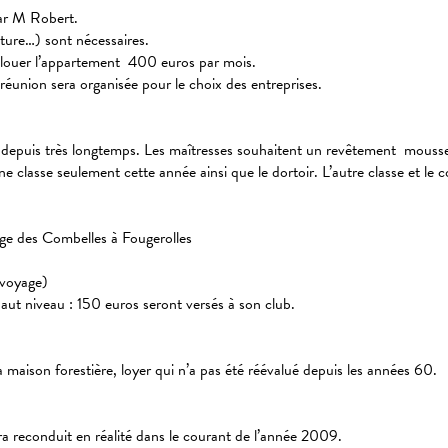
par M Robert.
nture…) sont nécessaires.
de louer l’appartement 400 euros par mois.
 réunion sera organisée pour le choix des entreprises.
ts depuis très longtemps. Les maîtresses souhaitent un revêtement mousse s
classe seulement cette année ainsi que le dortoir. L’autre classe et le cou
ège des Combelles à Fougerolles
 voyage)
ut niveau : 150 euros seront versés à son club.
 maison forestière, loyer qui n’a pas été réévalué depuis les années 60.
ra reconduit en réalité dans le courant de l’année 2009.