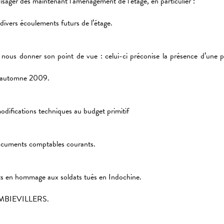
visager dès maintenant l’aménagement de l’étage, en particulier :
divers écoulements futurs de l’étage.
u nous donner son point de vue : celui-ci préconise la présence d’une p
à l’automne 2009.
difications techniques au budget primitif
documents comptables courants.
ts en hommage aux soldats tués en Indochine.
à AMBIEVILLERS.