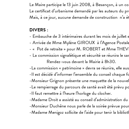
Le Maire participe le 13 juin 2008, à Besançon, à un co
Le certificat d’urbanisme demandé par les auteurs du p
Mais, à ce jour, aucune demande de construction n’a é
DIVERS :
- Embauche de 3 intérimaires durant les mois de juillet 
- Arrivée de Mme Mylène GIROUX à l’Agence Postale
- « Pot de retraite » pour M. ROBERT et Mme THEVE
- La commission signalétique et sécurité se réunira le sam
Rendez-vous devant la Mairie à 8h30.
-La commission « patrimoine » devra se réunira, elle aus
-Il est décidé d’informer l’ensemble du conseil chaque f
-Monsieur Grignon présente une maquette de la nouvelle
-Le rempierrage du parcours de santé avait été prévu pour
-Il faut remettre à l’heure l’horloge du clocher.
-Madame Droit a assisté au conseil d’administration du C
-Monsieur Duchêne nous parle de la soirée prévue pour
-Madame Menigoz sollicite de l’aide pour tenir la bibl