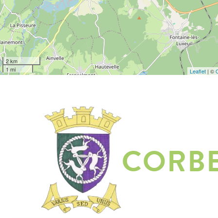
2 km
1 mi
Leaflet
| ©
CORB