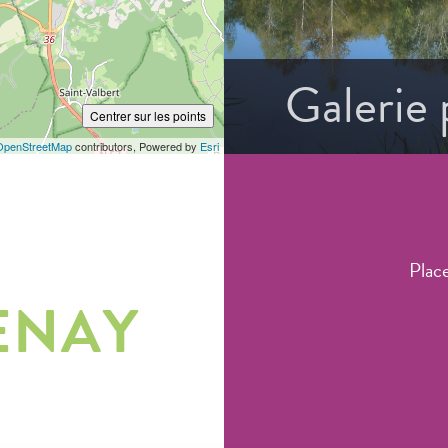
Galerie
Centrer sur les points
OpenStreetMap
contributors, Powered by
Esri
Plac
ENAY