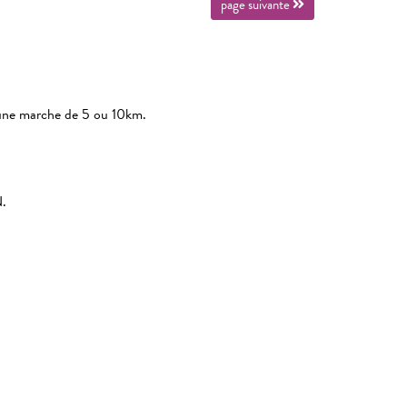
page suivante
 une marche de 5 ou 10km.
N.