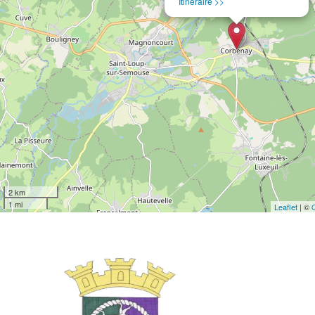
Itinéraire >>
2 km
1 mi
Leaflet
| ©