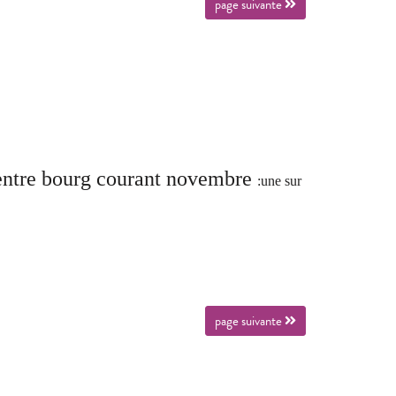
page suivante
 centre bourg courant novembre
:u
ne sur
page suivante