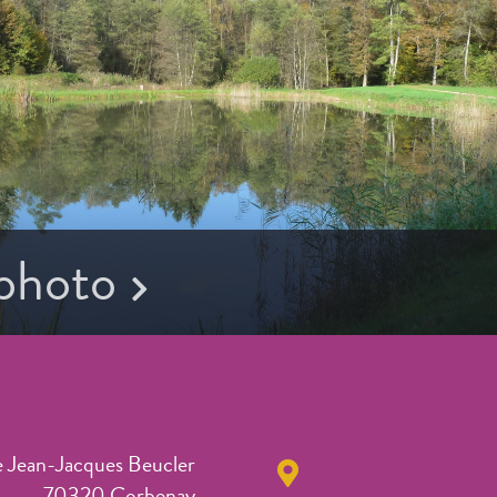
 photo
e Jean-Jacques Beucler
70320 Corbenay