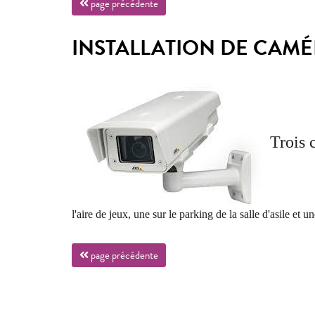
page précédente
INSTALLATION DE CAM
Trois 
l'aire de jeux,
une sur le parking de la salle d'asile
et un
page précédente