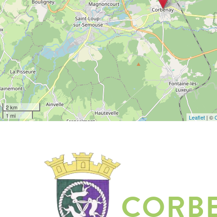
2 km
1 mi
Leaflet
| ©
CORB