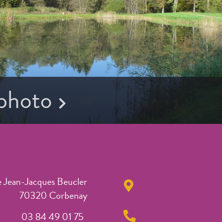
 photo
e Jean-Jacques Beucler
70320 Corbenay
03 84 49 01 75