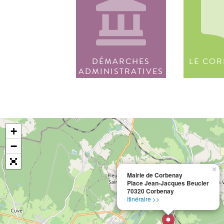
DÉMARCHES
LE COR
ADMINISTRATIVES
+
−
×
Mairie de Corbenay
Place Jean-Jacques Beucler
70320 Corbenay
Itinéraire >>