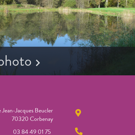
 photo
e Jean-Jacques Beucler
70320 Corbenay
03 84 49 01 75