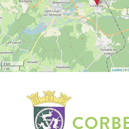
2 km
1 mi
Leaflet
| ©
CORB