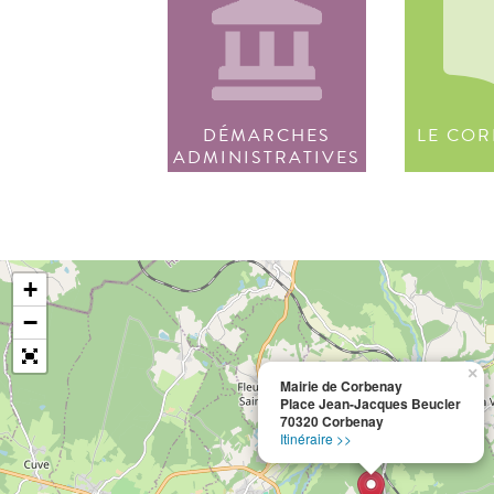
DÉMARCHES
LE COR
ADMINISTRATIVES
+
−
×
Mairie de Corbenay
Place Jean-Jacques Beucler
70320 Corbenay
Itinéraire >>