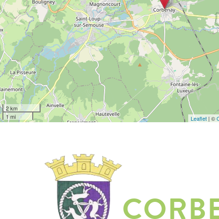
2 km
1 mi
Leaflet
| ©
CORB