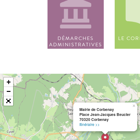
DÉMARCHES
LE COR
ADMINISTRATIVES
+
−
×
Mairie de Corbenay
Place Jean-Jacques Beucler
70320 Corbenay
Itinéraire >>