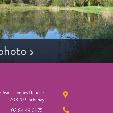
 photo
e Jean-Jacques Beucler
70320 Corbenay
03 84 49 01 75