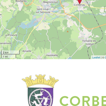
2 km
1 mi
Leaflet
| ©
CORB