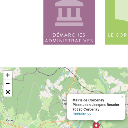
DÉMARCHES
LE COR
ADMINISTRATIVES
+
−
×
Mairie de Corbenay
Place Jean-Jacques Beucler
70320 Corbenay
Itinéraire >>