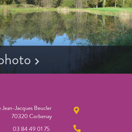
 photo
e Jean-Jacques Beucler
70320 Corbenay
03 84 49 01 75