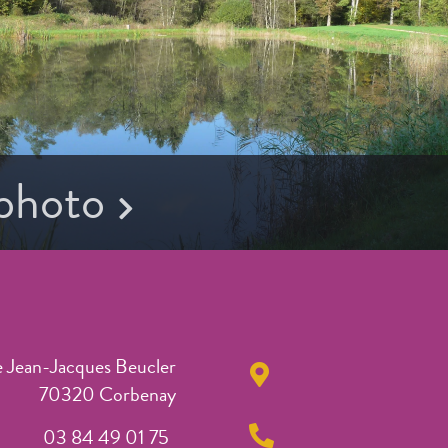
 photo
e Jean-Jacques Beucler
70320 Corbenay
03 84 49 01 75