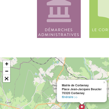
DÉMARCHES
LE COR
ADMINISTRATIVES
+
−
×
Mairie de Corbenay
Place Jean-Jacques Beucler
70320 Corbenay
Itinéraire >>