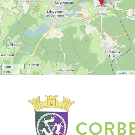
2 km
1 mi
Leaflet
| ©
CORB