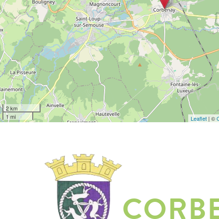
2 km
1 mi
Leaflet
| ©
CORB