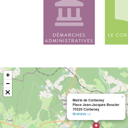
DÉMARCHES
LE COR
ADMINISTRATIVES
+
−
×
Mairie de Corbenay
Place Jean-Jacques Beucler
70320 Corbenay
Itinéraire >>