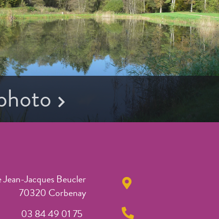
 photo
e Jean-Jacques Beucler
70320 Corbenay
03 84 49 01 75