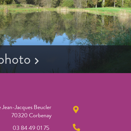
 photo
e Jean-Jacques Beucler
70320 Corbenay
03 84 49 01 75