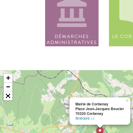
DÉMARCHES
LE COR
ADMINISTRATIVES
+
−
×
Mairie de Corbenay
Place Jean-Jacques Beucler
70320 Corbenay
Itinéraire >>