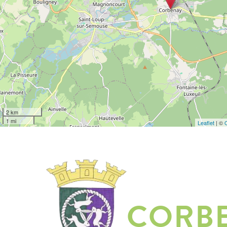
2 km
1 mi
Leaflet
| ©
CORB