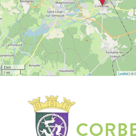
2 km
1 mi
Leaflet
| ©
CORB