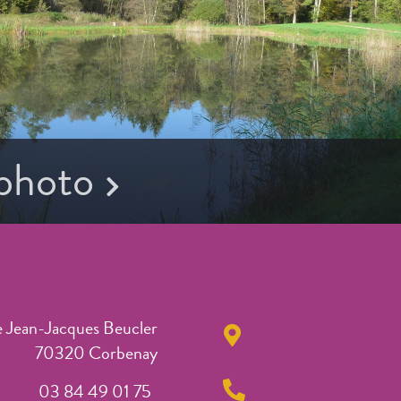
 photo
e Jean-Jacques Beucler
70320 Corbenay
03 84 49 01 75