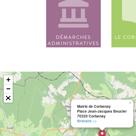
DÉMARCHES
LE COR
ADMINISTRATIVES
+
−
×
Mairie de Corbenay
Place Jean-Jacques Beucler
70320 Corbenay
Itinéraire >>