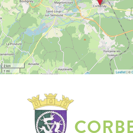
2 km
1 mi
Leaflet
| ©
CORB