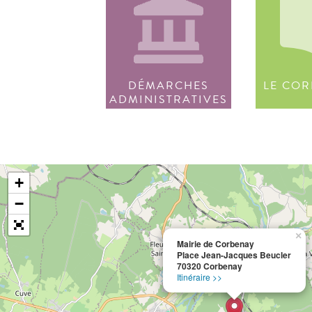
DÉMARCHES
LE COR
ADMINISTRATIVES
+
−
×
Mairie de Corbenay
Place Jean-Jacques Beucler
70320 Corbenay
Itinéraire >>