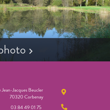
 photo
e Jean-Jacques Beucler
70320 Corbenay
03 84 49 01 75