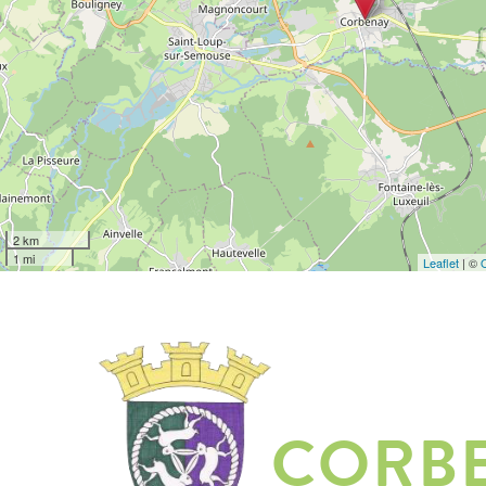
2 km
1 mi
Leaflet
| ©
CORB