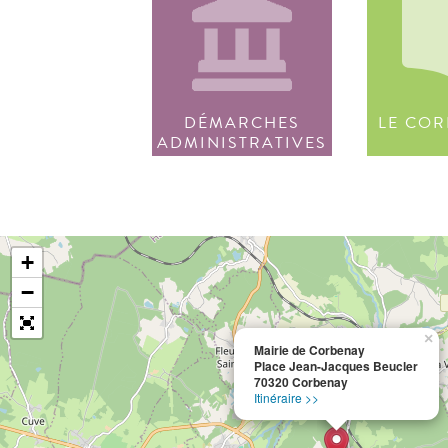
DÉMARCHES
LE COR
ADMINISTRATIVES
+
−
×
Mairie de Corbenay
Place Jean-Jacques Beucler
70320 Corbenay
Itinéraire >>