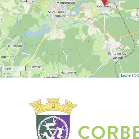
2 km
1 mi
Leaflet
| ©
CORB