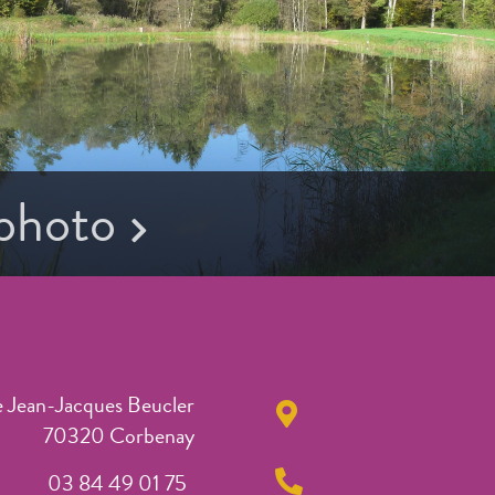
 photo
e Jean-Jacques Beucler
70320 Corbenay
03 84 49 01 75