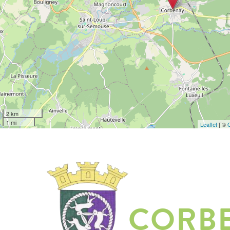
2 km
1 mi
Leaflet
| ©
CORB