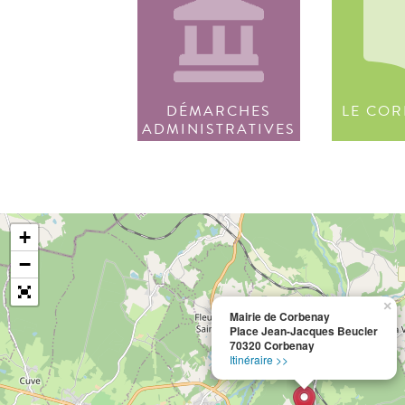
DÉMARCHES
LE COR
ADMINISTRATIVES
+
−
×
Mairie de Corbenay
Place Jean-Jacques Beucler
70320 Corbenay
Itinéraire >>