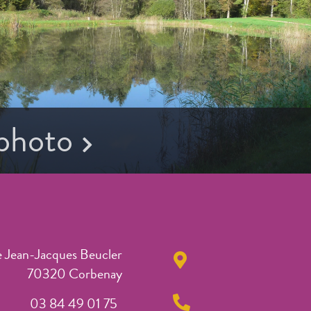
 photo
e Jean-Jacques Beucler
70320 Corbenay
03 84 49 01 75