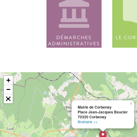
DÉMARCHES
LE COR
ADMINISTRATIVES
+
−
×
Mairie de Corbenay
Place Jean-Jacques Beucler
70320 Corbenay
Itinéraire >>