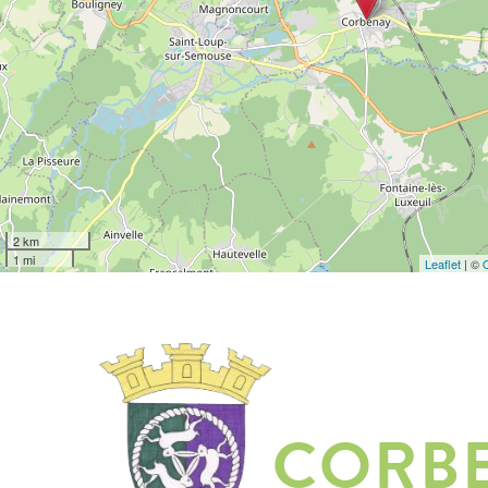
2 km
1 mi
Leaflet
| ©
CORB