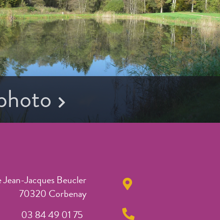
 photo
e Jean-Jacques Beucler
70320 Corbenay
03 84 49 01 75