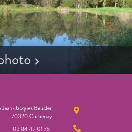
 photo
e Jean-Jacques Beucler
70320 Corbenay
03 84 49 01 75