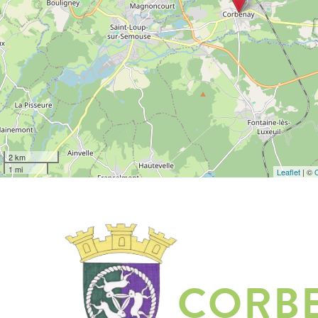
2 km
1 mi
Leaflet
| ©
CORB