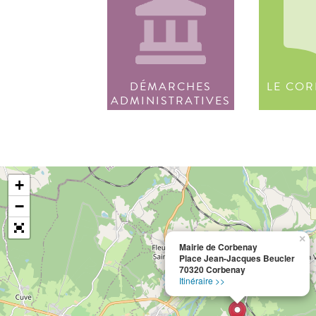
DÉMARCHES
LE COR
ADMINISTRATIVES
+
−
×
Mairie de Corbenay
Place Jean-Jacques Beucler
70320 Corbenay
Itinéraire >>