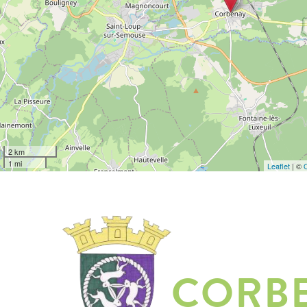
2 km
1 mi
Leaflet
| ©
CORB