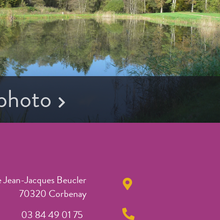
 photo
e Jean-Jacques Beucler
70320 Corbenay
03 84 49 01 75