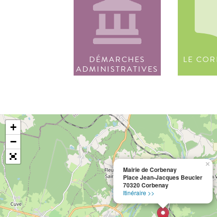
DÉMARCHES
LE COR
ADMINISTRATIVES
+
−
×
Mairie de Corbenay
Place Jean-Jacques Beucler
70320 Corbenay
Itinéraire >>