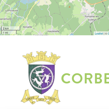
2 km
1 mi
Leaflet
| ©
CORB