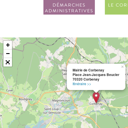
DÉMARCHES
LE COR
ADMINISTRATIVES
+
−
×
Mairie de Corbenay
Place Jean-Jacques Beucler
70320 Corbenay
Itinéraire >>