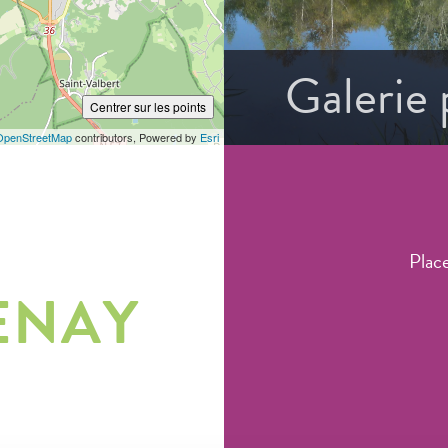
Galerie
Centrer sur les points
OpenStreetMap
contributors, Powered by
Esri
Plac
ENAY