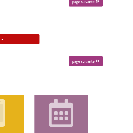
page suivante
page suivante