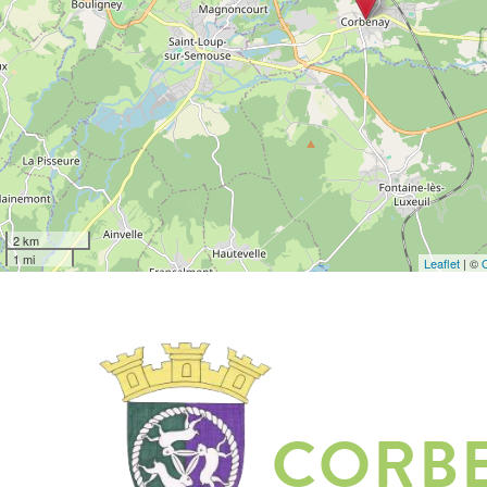
2 km
1 mi
Leaflet
| ©
CORB