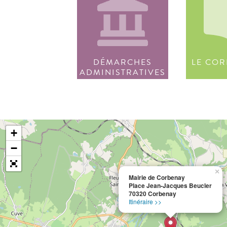
DÉMARCHES
LE COR
ADMINISTRATIVES
+
−
×
Mairie de Corbenay
Place Jean-Jacques Beucler
70320 Corbenay
Itinéraire >>