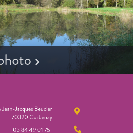
 photo
e Jean-Jacques Beucler
70320 Corbenay
03 84 49 01 75